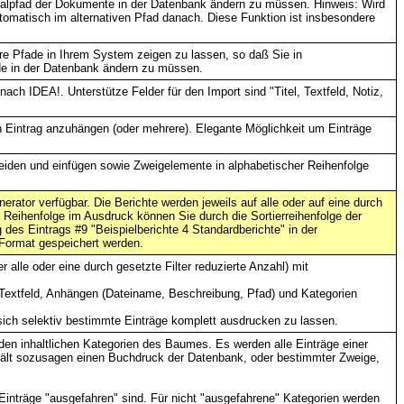
alpfad der Dokumente in der Datenbank ändern zu müssen. Hinweis: Wird
tomatisch im alternativen Pfad danach. Diese Funktion ist insbesondere
ere Pfade in Ihrem System zeigen zu lassen, so daß Sie in
de in der Datenbank ändern zu müssen.
nach IDEA!. Unterstütze Felder für den Import sind "Titel, Textfeld, Notiz,
n Eintrag anzuhängen (oder mehrere). Elegante Möglichkeit um Einträge
den und einfügen sowie Zweigelemente in alphabetischer Reihenfolge
erator verfügbar. Die Berichte werden jeweils auf alle oder auf eine durch
 Reihenfolge im Ausdruck können Sie durch die Sortierreihenfolge der
 des Eintrags #9 "Beispielberichte 4 Standardberichte" in der
 Format gespeichert werden.
alle oder eine durch gesetzte Filter reduzierte Anzahl) mit
, Textfeld, Anhängen (Dateiname, Beschreibung, Pfad) und Kategorien
sich selektiv bestimmte Einträge komplett ausdrucken zu lassen.
n den inhaltlichen Kategorien des Baumes. Es werden alle Einträge einer
rhält sozusagen einen Buchdruck der Datenbank, oder bestimmter Zweige,
 Einträge "ausgefahren" sind. Für nicht "ausgefahrene" Kategorien werden