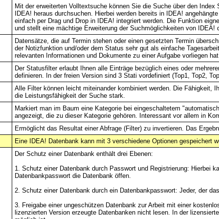
Mit der erweiterten Volltextsuche können Sie die Suche über den Index 
IDEA! heraus durchsuchen. Hierbei werden bereits in IDEA! angehängt
einfach per Drag und Drop in IDEA! integriert werden. Die Funktion eign
und stellt eine mächtige Erweiterung der Suchmöglichkeiten von IDEA! d
Datensätze, die auf Termin stehen oder einen gesetzten Termin übersch
der Notizfunktion und/oder dem Status sehr gut als einfache Tagesarbeitsl
relevanten Informationen und Dokumente zu einer Aufgabe vorliegen hat
Der Statusfilter erlaubt Ihnen alle Einträge bezüglich eines oder mehrerer 
definieren. In der freien Version sind 3 Stati vordefiniert (Top1, Top2, Top
Alle Filter können leicht miteinander kombiniert werden. Die Fähigkeit, I
die Leistungsfähigkeit der Suche stark.
Markiert man im Baum eine Kategorie bei eingeschaltetem "automatische
angezeigt, die zu dieser Kategorie gehören. Interessant vor allem in Komb
Ermöglicht das Resultat einer Abfrage (Filter) zu invertieren. Das Ergebnis 
Eine IDEA! Datenbank kann mit 3 verschiedene Optionen gespeichert w
Der Schutz einer Datenbank enthält drei Ebenen:
1. Schutz einer Datenbank durch Passwort und Registrierung: Hierbei ka
Datenbankpasswort die Datenbank öffen.
2. Schutz einer Datenbank durch ein Datenbankpasswort: Jeder, der das
3. Freigabe einer ungeschützen Datenbank zur Arbeit mit einer kostenl
lizenzierten Version erzeugte Datenbanken nicht lesen. In der lizensie