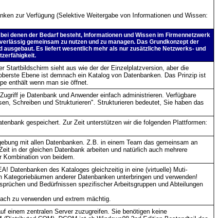
anken zur Verfügung (Selektive Weitergabe von Informationen und Wissen:
en bei denen der Bedarf besteht, Informationen und Wissen im Firmennetzwerk
zuverlässig gemeinsam zu nutzen und zu managen. Das Grundkonzept der
d ausgebaut. Es liefert wesentlich mehr als nur zusätzliche Netzwerks- und
zerfähigkeit.
r Startbildschirm sieht aus wie der der Einzelplatzversion, aber die
 oberste Ebene ist demnach ein Katalog von Datenbanken. Das Prinzip ist
pe enthält wenn man sie öffnet.
ugriff je Datenbank und Anwender einfach administrieren. Verfügbare
en, Schreiben und Strukturieren". Strukturieren bedeutet, Sie haben das
tenbank gespeichert. Zur Zeit unterstützen wir die folgenden Plattformen:
Umgebung mit allen Datenbanken. Z.B. in einem Team das gemeinsam an
Zeit in der gleichen Datenbank arbeiten und natürlich auch mehrere
er Kombination von beidem.
! Datenbanken des Kataloges gleichzeitig in eine (virtuelle) Muti-
in Kategoriebäumen anderer Datenbanken unterbringen und verwenden!
sprüchen und Bedürfnissen spezifischer Arbeitsgruppen und Abteilungen
infach zu verwenden und extrem mächtig.
f einem zentralen Server zuzugreifen. Sie benötigen keine