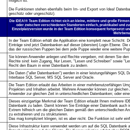
möglich ist.
Die Funktionen stehen ebenfalls beim Im- und Export von Idea! Datenb
geschütz oder ungeschütz).
Die IDEA!® Team Edition richtet sich an kleine, mittlere und große Firm
oder zwischen verschiedenen Standorten einfach, praktikabel und 
Einzelplatzversion wurde in der Team Edition konsequent fortgesetzt un
Mehrbenut
In der Team Edition erhält die Applikation eine komplett neue Schicht. De
Einträge sind jetzt Datenbanken auf dieser (obersten) Login Ebene. Die
das der russischen Puppen bei dem jede Puppe wieder eine weitere Pup
Sie können Anwender anlegen und Rechte vergeben, mit denen Sie den Z
Rechte sind: kein Zugang, Nur Lesen, "Lesen und Schreiben" sowie "Les
Recht den Baum in einer Datenbank zu ändern.
Die Daten ("aller Datenbanken") werden in einer leistungsfähigen SQL Da
Interbase SQL Server, MS SQL Server and Oracle.
Die Team Edition erlaubt das Arbeiten in einer mehrbenutzerfähigen 
Projekten und Inhalten arbeitet. Mehrere Anwender können zur gleichen 
Anwender zur gleichen Zeit in unterschiedlichen Datenbanken; oder ein
Dieses einzigartige Merkmal der Team Edition erlaubt Ihnen mehrere IDEA
Datenbank zu laden. Damit können Sie Einträge einer Datenbank auch 
Extrem hilfreich um die gleichen Daten gemäß den unterschiedlichen An
zu extrahieren und zu strukturieren.
Das mag kompliziert klingen, ist es aber nicht. Die Funktion ist sehr e
Diese Infrastruktur kann verwendet werden um auf die SQL Datenbank au