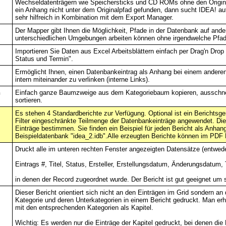
Wechseldatenträgern wie Speichersticks und CD ROMs ohne den Origin
ein Anhang nicht unter dem Originalpfad gefunden, dann sucht IDEA! au
sehr hilfreich in Kombination mit dem Export Manager.
Der Mapper gibt Ihnen die Möglichkeit, Pfade in der Datenbank auf and
unterschiedlichen Umgebungen arbeiten können ohne irgendwelche Pfa
Importieren Sie Daten aus Excel Arbeitsblättern einfach per Drag'n Drop 
Status und Termin".
Ermöglicht Ihnen, einen Datenbankeintrag als Anhang bei einem andere
intern miteinander zu verlinken (interne Links).
n
Einfach ganze Baumzweige aus dem Kategoriebaum kopieren, ausschnei
sortieren.
Es stehen 4 Standardberichte zur Verfügung. Optional ist ein Berichtsgen
Filter eingeschränkte Teilmenge der Datenbankeinträge angewendet. Die
Einträge bestimmen. Sie finden ein Beispiel für jeden Bericht als Anhang
Beispieldatenbank "idea_2.idb".Alle erzeugten Berichte können im PDF
Druckt alle im unteren rechten Fenster angezeigten Datensätze (entweder 
Eintrags #, Titel, Status, Ersteller, Erstellungsdatum, Änderungsdatum
in denen der Record zugeordnet wurde. Der Bericht ist gut geeignet um 
Dieser Bericht orientiert sich nicht an den Einträgen im Grid sondern a
Kategorie und deren Unterkategorien in einem Bericht gedruckt. Man e
mit den entsprechenden Kategorien als Kapitel.
Wichtig: Es werden nur die Einträge der Kapitel gedruckt, bei denen die