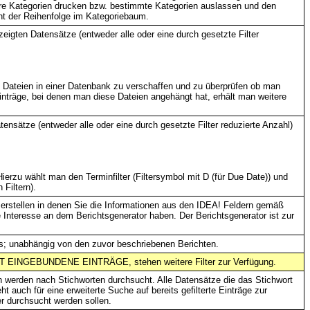
re Kategorien drucken bzw. bestimmte Kategorien auslassen und den
cht der Reihenfolge im Kategoriebaum.
zeigten Datensätze (entweder alle oder eine durch gesetzte Filter
en Dateien in einer Datenbank zu verschaffen und zu überprüfen ob man
inträge, bei denen man diese Dateien angehängt hat, erhält man weitere
ensätze (entweder alle oder eine durch gesetzte Filter reduzierte Anzahl)
 Hierzu wählt man den Terminfilter (Filtersymbol mit D (für Due Date)) und
Filtern).
e erstellen in denen Sie die Informationen aus den IDEA! Feldern gemäß
Interesse an dem Berichtsgenerator haben. Der Berichtsgenerator ist zur
s; unabhängig von den zuvor beschriebenen Berichten.
EINGEBUNDENE EINTRÄGE, stehen weitere Filter zur Verfügung.
n werden nach Stichworten durchsucht. Alle Datensätze die das Stichwort
t auch für eine erweiterte Suche auf bereits gefilterte Einträge zur
r durchsucht werden sollen.