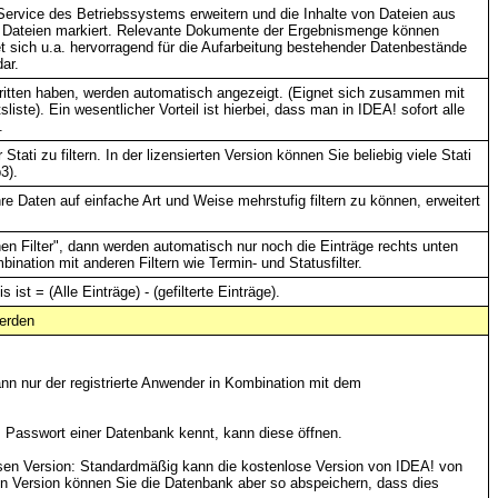
Service des Betriebssystems erweitern und die Inhalte von Dateien aus
e Dateien markiert. Relevante Dokumente der Ergebnismenge können
et sich u.a. hervorragend für die Aufarbeitung bestehender Datenbestände
ar.
ritten haben, werden automatisch angezeigt. (Eignet sich zusammen mit
iste). Ein wesentlicher Vorteil ist hierbei, dass man in IDEA! sofort alle
.
Stati zu filtern. In der lizensierten Version können Sie beliebig viele Stati
3).
hre Daten auf einfache Art und Weise mehrstufig filtern zu können, erweitert
n Filter", dann werden automatisch nur noch die Einträge rechts unten
ination mit anderen Filtern wie Termin- und Statusfilter.
ist = (Alle Einträge) - (gefilterte Einträge).
erden
nn nur der registrierte Anwender in Kombination mit dem
 Passwort einer Datenbank kennt, kann diese öffnen.
osen Version: Standardmäßig kann die kostenlose Version von IDEA! von
rten Version können Sie die Datenbank aber so abspeichern, dass dies