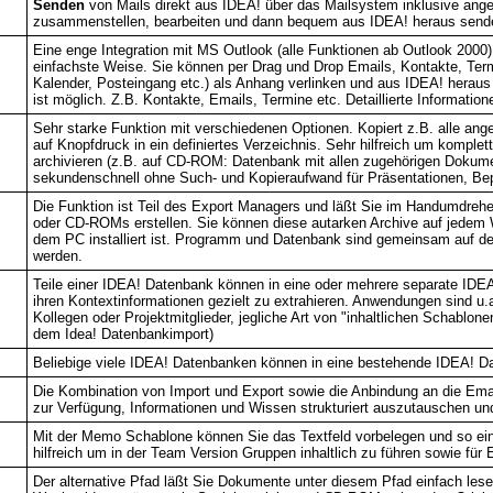
Senden
von Mails direkt aus IDEA! über das Mailsystem inklusive ang
zusammenstellen, bearbeiten und dann bequem aus IDEA! heraus senden
Eine enge Integration mit MS Outlook (alle Funktionen ab Outlook 2000)
einfachste Weise. Sie können per Drag und Drop Emails, Kontakte, Termi
Kalender, Posteingang etc.) als Anhang verlinken und aus IDEA! herau
ist möglich. Z.B. Kontakte, Emails, Termine etc. Detaillierte Informatione
Sehr starke Funktion mit verschiedenen Optionen. Kopiert z.B. alle ange
auf Knopfdruck in ein definiertes Verzeichnis. Sehr hilfreich um kompl
archivieren (z.B. auf CD-ROM: Datenbank mit allen zugehörigen Dokume
sekundenschnell ohne Such- und Kopieraufwand für Präsentationen, Be
Die Funktion ist Teil des Export Managers und läßt Sie im Handumdreh
oder CD-ROMs erstellen. Sie können diese autarken Archive auf jedem W
dem PC installiert ist. Programm und Datenbank sind gemeinsam auf de
werden.
Teile einer IDEA! Datenbank können in eine oder mehrere separate IDEA!
ihren Kontextinformationen gezielt zu extrahieren. Anwendungen sind u.a
Kollegen oder Projektmitglieder, jegliche Art von "inhaltlichen Schablon
dem Idea! Datenbankimport)
Beliebige viele IDEA! Datenbanken können in eine bestehende IDEA! D
Die Kombination von Import und Export sowie die Anbindung an die Emai
zur Verfügung, Informationen und Wissen strukturiert auszutauschen u
Mit der Memo Schablone können Sie das Textfeld vorbelegen und so eine 
hilfreich um in der Team Version Gruppen inhaltlich zu führen sowie fü
Der alternative Pfad läßt Sie Dokumente unter diesem Pfad einfach lese