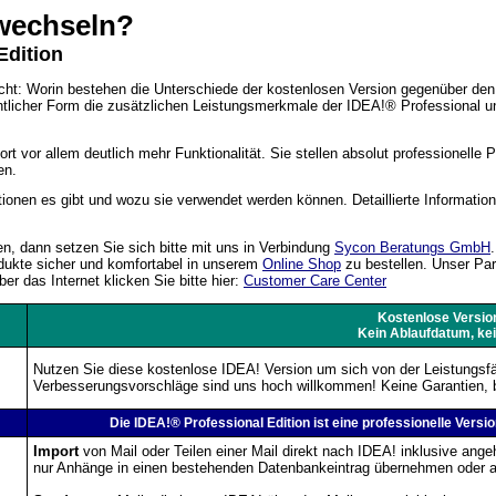
echseln?
dition
icht: Worin bestehen die Unterschiede der kostenlosen Version gegenüber den 
chtlicher Form die zusätzlichen Leistungsmerkmale der IDEA!
®
Professional un
t vor allem deutlich mehr Funktionalität. Sie stellen absolut professionelle Pl
en.
onen es gibt und wozu sie verwendet werden können. Detaillierte Informatio
n, dann setzen Sie sich bitte mit uns in Verbindung
Sycon Beratungs GmbH
rodukte sicher und komfortabel in unserem
Online Shop
zu bestellen. Unser Par
r das Internet klicken Sie bitte hier:
Customer Care Center
Kostenlose Version
Kein Ablaufdatum, ke
Nutzen Sie diese kostenlose IDEA! Version um sich von der Leistungs
Verbesserungsvorschläge sind uns hoch willkommen! Keine Garantien, be
Die IDEA!® Professional Edition ist eine professionelle Versio
Import
von Mail oder Teilen einer Mail direkt nach IDEA! inklusive ang
nur Anhänge in einen bestehenden Datenbankeintrag übernehmen oder au