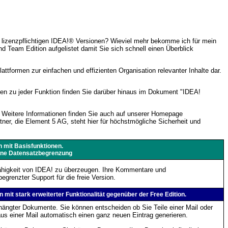
lizenzpflichtigen IDEA!
®
Versionen? Wieviel mehr bekomme ich für mein
d Team Edition aufgelistet damit Sie sich schnell einen Überblick
attformen zur einfachen und effizienten Organisation relevanter Inhalte dar.
nen zu jeder Funktion finden Sie darüber hinaus im Dokument "IDEA!
. Weitere Informationen finden Sie auch auf unserer Homepage
tner, die Element 5 AG, steht hier für höchstmögliche Sicherheit und
 mit Basisfunktionen.
ine Datensatzbegrenzung
fähigkeit von IDEA! zu überzeugen. Ihre Kommentare und
grenzter Support für die freie Version.
n mit stark erweiterter Funktionalität gegenüber der Free Edition.
ehängter Dokumente. Sie können entscheiden ob Sie Teile einer Mail oder
s einer Mail automatisch einen ganz neuen Eintrag generieren.