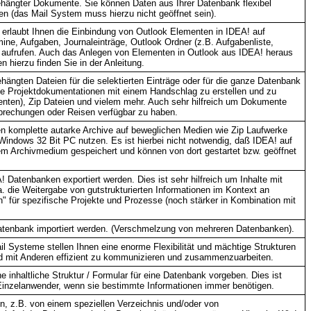
ehängter Dokumente. Sie können Daten aus Ihrer Datenbank flexibel
 (das Mail System muss hierzu nicht geöffnet sein).
 erlaubt Ihnen die Einbindung von Outlook Elementen in IDEA! auf
ne, Aufgaben, Journaleinträge, Outlook Ordner (z.B. Aufgabenliste,
s aufrufen. Auch das Anlegen von Elementen in Outlook aus IDEA! heraus
n hierzu finden Sie in der Anleitung.
hängten Dateien für die selektierten Einträge oder für die ganze Datenbank
ette Projektdokumentationen mit einem Handschlag zu erstellen und zu
nten), Zip Dateien und vielem mehr. Auch sehr hilfreich um Dokumente
prechungen oder Reisen verfügbar zu haben.
en komplette autarke Archive auf beweglichen Medien wie Zip Laufwerke
indows 32 Bit PC nutzen. Es ist hierbei nicht notwendig, daß IDEA! auf
m Archivmedium gespeichert und können von dort gestartet bzw. geöffnet
 Datenbanken exportiert werden. Dies ist sehr hilfreich um Inhalte mit
. die Weitergabe von gutstrukturierten Informationen im Kontext an
en" für spezifische Projekte und Prozesse (noch stärker in Kombination mit
atenbank importiert werden. (Verschmelzung von mehreren Datenbanken).
l Systeme stellen Ihnen eine enorme Flexibilität und mächtige Strukturen
nd mit Anderen effizient zu kommunizieren und zusammenzuarbeiten.
inhaltliche Struktur / Formular für eine Datenbank vorgeben. Dies ist
r Einzelanwender, wenn sie bestimmte Informationen immer benötigen.
n, z.B. von einem speziellen Verzeichnis und/oder von