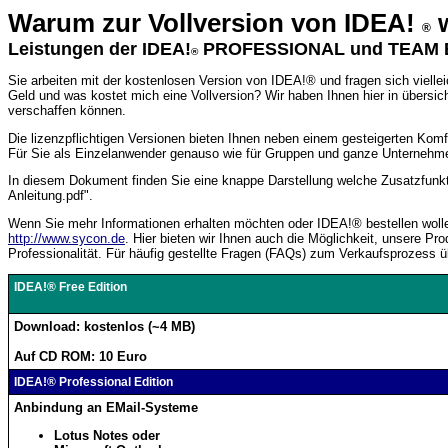
Warum zur Vollversion von IDEA!
w
®
Leistungen der IDEA!
PROFESSIONAL und TEAM E
®
Sie arbeiten mit der kostenlosen Version von IDEA!
®
und fragen sich vielle
Geld und was kostet mich eine Vollversion? Wir haben Ihnen hier in übersi
verschaffen können.
Die lizenzpflichtigen Versionen bieten Ihnen neben einem gesteigerten Komfor
Für Sie als Einzelanwender genauso wie für Gruppen und ganze Unternehm
In diesem Dokument finden Sie eine knappe Darstellung welche Zusatzfunkti
Anleitung.pdf".
Wenn Sie mehr Informationen erhalten möchten oder IDEA!® bestellen wolle
http://www.sycon.de
. Hier bieten wir Ihnen auch die Möglichkeit, unsere P
Professionalität. Für häufig gestellte Fragen (FAQs) zum Verkaufsprozess übe
IDEA!® Free Edition
Download: kostenlos (~4 MB)
Auf CD ROM: 10 Euro
IDEA!® Professional Edition
Anbindung an EMail-Systeme
Lotus Notes oder